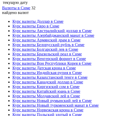
текущую дату
Валюты в Симе
32
найдено валют
Курс валюты Доллар в Симе
Курс валюты Евро в Симе
Курс валюты Австралийский доллар в Симе
Курс валюты Азербайджанский манат в Симе
Курс валюты Армянский драм в Симе
Курс валюты Белорусский рубль в Симе
Курс валюты Болгарский лев в Симе
Курс валюты Бразильский реал в Симе
Курс валюты Венгерский форинт в Симе
Курс валюты Вон Республики Корея в Симе
Курс валюты Датская крона в Симе
Курс валюты Индийская рупия в Симе
Курс валюты Казахстанский тенге в Симе
Курс валюты Канадский доллар в Симе
Курс валюты Киргизский сом в Симе
Курс валюты Китайский юань в Симе
Курс валюты Молдавский лей в Симе
Курс валюты Новый румынский лей в Симе
Курс валюты Новый туркменский манат в Симе
Курс валюты Норвежская крона в Симе
Курс валюты Польский злотый в Симе