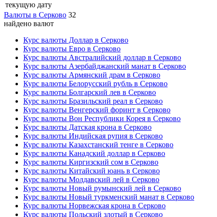
текущую дату
Валюты в Серково
32
найдено валют
Курс валюты Доллар в Серково
Курс валюты Евро в Серково
Курс валюты Австралийский доллар в Серково
Курс валюты Азербайджанский манат в Серково
Курс валюты Армянский драм в Серково
Курс валюты Белорусский рубль в Серково
Курс валюты Болгарский лев в Серково
Курс валюты Бразильский реал в Серково
Курс валюты Венгерский форинт в Серково
Курс валюты Вон Республики Корея в Серково
Курс валюты Датская крона в Серково
Курс валюты Индийская рупия в Серково
Курс валюты Казахстанский тенге в Серково
Курс валюты Канадский доллар в Серково
Курс валюты Киргизский сом в Серково
Курс валюты Китайский юань в Серково
Курс валюты Молдавский лей в Серково
Курс валюты Новый румынский лей в Серково
Курс валюты Новый туркменский манат в Серково
Курс валюты Норвежская крона в Серково
Курс валюты Польский злотый в Серково