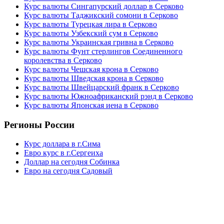
Курс валюты Сингапурский доллар в Серково
Курс валюты Таджикский сомони в Серково
Курс валюты Турецкая лира в Серково
Курс валюты Узбекский сум в Серково
Курс валюты Украинская гривна в Серково
Курс валюты Фунт стерлингов Соединенного
королевства в Серково
Курс валюты Чешская крона в Серково
Курс валюты Шведская крона в Серково
Курс валюты Швейцарский франк в Серково
Курс валюты Южноафриканский рэнд в Серково
Курс валюты Японская иена в Серково
Регионы России
Курс доллара в г.Сима
Евро курс в г.Сергеиха
Доллар на сегодня Собинка
Евро на сегодня Садовый