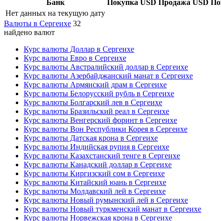
Банк
Покупка USD
Продажа USD
По
Нет данных на текущую дату
Валюты в Сергеихе
32
найдено валют
Курс валюты Доллар в Сергеихе
Курс валюты Евро в Сергеихе
Курс валюты Австралийский доллар в Сергеихе
Курс валюты Азербайджанский манат в Сергеихе
Курс валюты Армянский драм в Сергеихе
Курс валюты Белорусский рубль в Сергеихе
Курс валюты Болгарский лев в Сергеихе
Курс валюты Бразильский реал в Сергеихе
Курс валюты Венгерский форинт в Сергеихе
Курс валюты Вон Республики Корея в Сергеихе
Курс валюты Датская крона в Сергеихе
Курс валюты Индийская рупия в Сергеихе
Курс валюты Казахстанский тенге в Сергеихе
Курс валюты Канадский доллар в Сергеихе
Курс валюты Киргизский сом в Сергеихе
Курс валюты Китайский юань в Сергеихе
Курс валюты Молдавский лей в Сергеихе
Курс валюты Новый румынский лей в Сергеихе
Курс валюты Новый туркменский манат в Сергеихе
Курс валюты Норвежская крона в Сергеихе