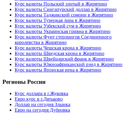
Курс валюты Польский злотый в Жирятино
Курс валюты Сингапурский доллар в Жирятино
Курс валюты Таджикский сомони в Жирятино
Курс валюты Турецкая лира в Жирятино
Курс валюты Узбекский сум в Жирятино
Курс валюты Украинская гривна в Жирятино
Курс валюты Фунт стерлингов Соединенного
королевства в Жирятино
Курс валюты Чешская крона в Жирятино
Курс валюты Шведская крона в Жирятино
Курс валюты Швейцарский франк в Жирятино
Курс валюты Южноафриканский рэнд в Жирятино
Курс валюты Японская иена в Жирятино
Регионы России
Курс доллара в г.Жуковка
Евро курс в г.Дятьково
Доллар на сегодня Злынка
Евро на сегодня Дубровка