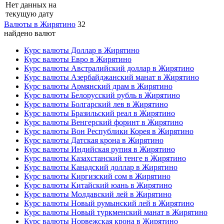
Нет данных на
текущую дату
Валюты в Жирятино
32
найдено валют
Курс валюты Доллар в Жирятино
Курс валюты Евро в Жирятино
Курс валюты Австралийский доллар в Жирятино
Курс валюты Азербайджанский манат в Жирятино
Курс валюты Армянский драм в Жирятино
Курс валюты Белорусский рубль в Жирятино
Курс валюты Болгарский лев в Жирятино
Курс валюты Бразильский реал в Жирятино
Курс валюты Венгерский форинт в Жирятино
Курс валюты Вон Республики Корея в Жирятино
Курс валюты Датская крона в Жирятино
Курс валюты Индийская рупия в Жирятино
Курс валюты Казахстанский тенге в Жирятино
Курс валюты Канадский доллар в Жирятино
Курс валюты Киргизский сом в Жирятино
Курс валюты Китайский юань в Жирятино
Курс валюты Молдавский лей в Жирятино
Курс валюты Новый румынский лей в Жирятино
Курс валюты Новый туркменский манат в Жирятино
Курс валюты Норвежская крона в Жирятино