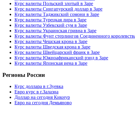
Курс валюты Польский злотый в Заре
Курс валюты Сингапурский доллар в Заре
Курс валюты Таджикский сомони в Заре
Курс валюты Турецкая лира в Заре
Курс валюты Узбекский сум в Заре
Курс валюты Украинская гривна в Заре
Курс валюты Фунт стерлингов Соединенного королевства
Курс валюты Чешская крона в Заре
Курс валюты Шведская крона в Заре
Курс валюты Швейцарский франк в Заре
Курс валюты Южноафриканский рэнд в Заре
Курс валюты Японская иена в Заре
Регионы России
Курс доллара в г.Зуевка
Евро курс в г.Залазна
Доллар на сегодня Кикнур
Евро на сегодня Демьяново