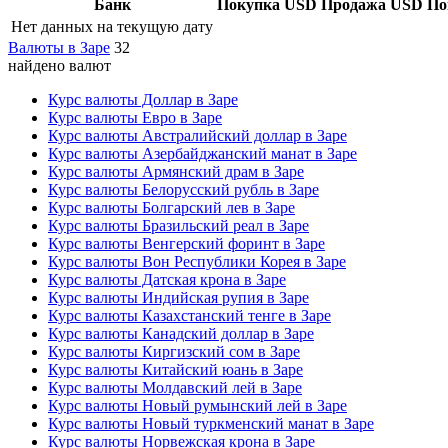
Банк
Покупка USD
Продажа USD
По
Нет данных на текущую дату
Валюты в Заре
32
найдено валют
Курс валюты Доллар в Заре
Курс валюты Евро в Заре
Курс валюты Австралийский доллар в Заре
Курс валюты Азербайджанский манат в Заре
Курс валюты Армянский драм в Заре
Курс валюты Белорусский рубль в Заре
Курс валюты Болгарский лев в Заре
Курс валюты Бразильский реал в Заре
Курс валюты Венгерский форинт в Заре
Курс валюты Вон Республики Корея в Заре
Курс валюты Датская крона в Заре
Курс валюты Индийская рупия в Заре
Курс валюты Казахстанский тенге в Заре
Курс валюты Канадский доллар в Заре
Курс валюты Киргизский сом в Заре
Курс валюты Китайский юань в Заре
Курс валюты Молдавский лей в Заре
Курс валюты Новый румынский лей в Заре
Курс валюты Новый туркменский манат в Заре
Курс валюты Норвежская крона в Заре