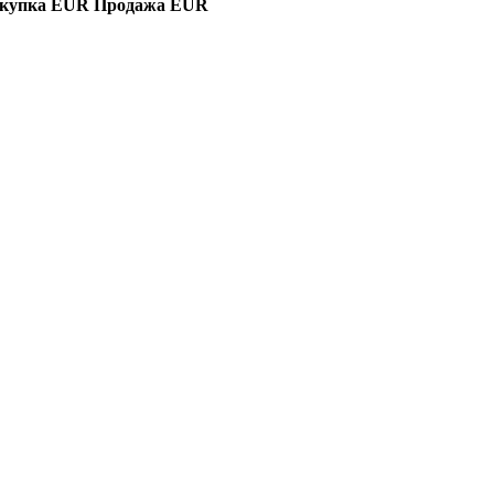
купка EUR
Продажа EUR