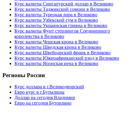
Курс валюты Сингапурский доллар в Великово
Курс валюты Таджикский сомони в Великово
Курс валюты Турецкая лира в Великово
Курс валюты Узбекский сум в Великово
Курс валюты Украинская гривна в Великово
Курс валюты Фунт стерлингов Соединенного
королевства в Великово
Курс валюты Чешская крона в Великово
Курс валюты Шведская крона в Великово
Курс валюты Швейцарский франк в Великово
Курс валюты Южноафриканский рэнд в Великово
Курс валюты Японская иена в Великово
Регионы России
Курс доллара в г.Великодворский
Евро курс в г.Бутылицы
Доллар на сегодня Владимир
Евро на сегодня Буторлино