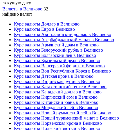
текущую дату
Валюты в Великово
32
найдено валют
Курс валюты Доллар в Великово
Курс валюты Евро в Великово
Курс валюты Австралийский доллар в Великово
Курс валюты Азербайджанский манат в Великово
Курс валюты Армянский драм в Великово
Курс валюты Белорусский рубль в Великово
Курс валюты Болгарский лев в Великово
Курс валюты Бразильский реал в Великово
Курс валюты Венгерский форинт в Великово
Курс валюты Вон Республики Корея в Великово
Курс валюты Датская крона в Великово
Курс валюты Индийская рупия в Великово
Курс валюты Казахстанский тенге в Великово
Курс валюты Канадский доллар в Великово
Курс валюты Киргизский сом в Великово
Курс валюты Китайский юань в Великово
Курс валюты Молдавский лей в Великово
Курс валюты Новый румынский лей в Великово
Курс валюты Новый туркменский манат в Великово
Курс валюты Норвежская крона в Великово
Курс валюты Польский злотый в Великово