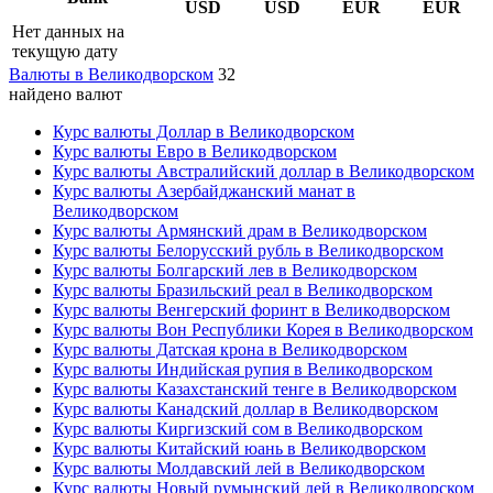
USD
USD
EUR
EUR
Нет данных на
текущую дату
Валюты в Великодворском
32
найдено валют
Курс валюты Доллар в Великодворском
Курс валюты Евро в Великодворском
Курс валюты Австралийский доллар в Великодворском
Курс валюты Азербайджанский манат в
Великодворском
Курс валюты Армянский драм в Великодворском
Курс валюты Белорусский рубль в Великодворском
Курс валюты Болгарский лев в Великодворском
Курс валюты Бразильский реал в Великодворском
Курс валюты Венгерский форинт в Великодворском
Курс валюты Вон Республики Корея в Великодворском
Курс валюты Датская крона в Великодворском
Курс валюты Индийская рупия в Великодворском
Курс валюты Казахстанский тенге в Великодворском
Курс валюты Канадский доллар в Великодворском
Курс валюты Киргизский сом в Великодворском
Курс валюты Китайский юань в Великодворском
Курс валюты Молдавский лей в Великодворском
Курс валюты Новый румынский лей в Великодворском