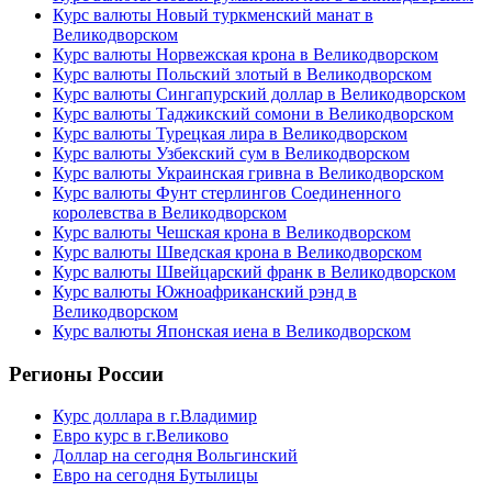
Курс валюты Новый туркменский манат в
Великодворском
Курс валюты Норвежская крона в Великодворском
Курс валюты Польский злотый в Великодворском
Курс валюты Сингапурский доллар в Великодворском
Курс валюты Таджикский сомони в Великодворском
Курс валюты Турецкая лира в Великодворском
Курс валюты Узбекский сум в Великодворском
Курс валюты Украинская гривна в Великодворском
Курс валюты Фунт стерлингов Соединенного
королевства в Великодворском
Курс валюты Чешская крона в Великодворском
Курс валюты Шведская крона в Великодворском
Курс валюты Швейцарский франк в Великодворском
Курс валюты Южноафриканский рэнд в
Великодворском
Курс валюты Японская иена в Великодворском
Регионы России
Курс доллара в г.Владимир
Евро курс в г.Великово
Доллар на сегодня Вольгинский
Евро на сегодня Бутылицы