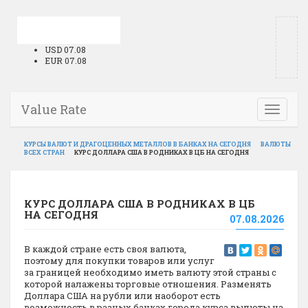
USD 07.08
EUR 07.08
Value Rate
Toggle
navigati
КУРСЫ ВАЛЮТ И ДРАГОЦЕННЫХ МЕТАЛЛОВ В БАНКАХ НА СЕГОДНЯ
ВАЛЮТЫ
ВСЕХ СТРАН
КУРС ДОЛЛАРА США В РОДНИКАХ В ЦБ НА СЕГОДНЯ
КУРС ДОЛЛАРА США В РОДНИКАХ В ЦБ
НА СЕГОДНЯ
07.08.2026
В каждой стране есть своя валюта,
поэтому для покупки товаров или услуг
за границей необходимо иметь валюту этой страны с
которой налажены торговые отношения. Разменять
Доллара США на рубли или наоборот есть
возможность в разных банках города курса вылюты на