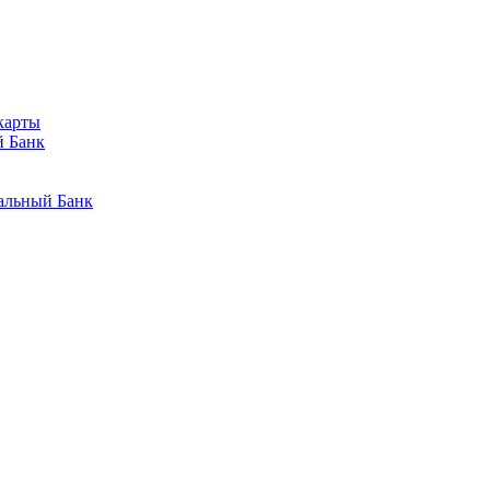
карты
й Банк
альный Банк