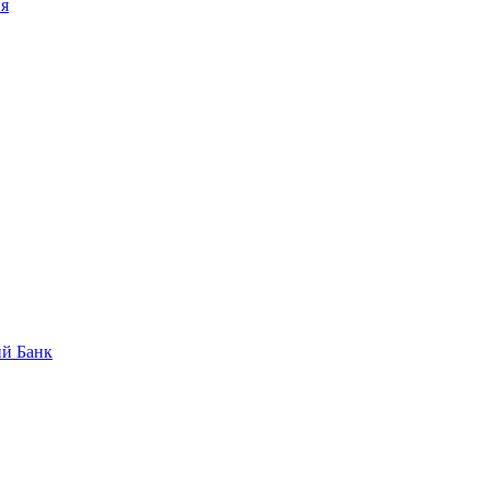
ня
ий Банк