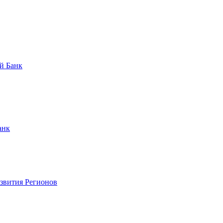
й Банк
анк
азвития Регионов