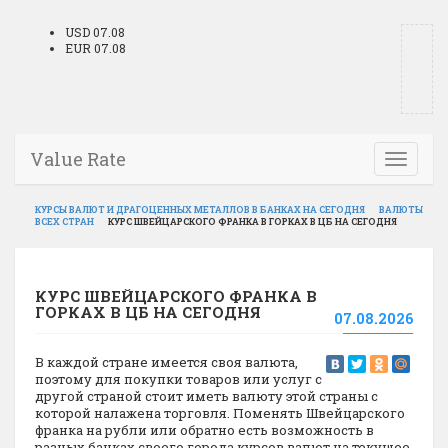
USD 07.08
EUR 07.08
Value Rate
Toggle
navigati
КУРСЫ ВАЛЮТ И ДРАГОЦЕННЫХ МЕТАЛЛОВ В БАНКАХ НА СЕГОДНЯ
ВАЛЮТЫ
ВСЕХ СТРАН
КУРС ШВЕЙЦАРСКОГО ФРАНКА В ГОРКАХ В ЦБ НА СЕГОДНЯ
КУРС ШВЕЙЦАРСКОГО ФРАНКА В
ГОРКАХ В ЦБ НА СЕГОДНЯ
07.08.2026
В каждой стране имеется своя валюта,
поэтому для покупки товаров или услуг с
другой страной стоит иметь валюту этой страны с
которой налажена торговля. Поменять Швейцарского
франка на рубли или обратно есть возможность в
разных банках своего города курсов валют на текущее