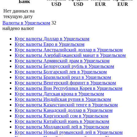
Банк
USD
USD
EUR
EUR
Нет данных на
текущую дату
Валюты в Уршельском
32
найдено валют
Курс валюты Доллар в Уршельском
Курс валюты Евро в Уршельском
Курс валюты Австралийский доллар в Уршельском
Курс валюты Азербайджанский манат в Уршельском
Курс валюты Армянский драм в Уршельском
Курс валюты Белорусский рубль в Уршельском
Курс валюты Болгарский лев в Уршельском
Курс валюты Бразильский реал в Уршельском
Курс валюты Венгерский форинт в Уршельском
Курс валюты Вон Республики Корея в Уршельском
Курс валюты Датская крона в Уршельском
Курс валюты Индийская рупия в Уршельском
Курс валюты Казахстанский тенге в Уршельском
Курс валюты Канадский доллар в Уршельском
Курс валюты Киргизский сом в Уршельском
Курс валюты Китайский юань в Уршельском
Курс валюты Молдавский лей в Уршельском
Курс валюты Новый румынский лей в Уршельском