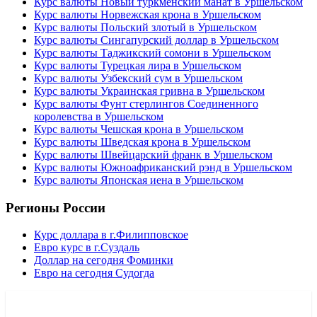
Курс валюты Новый туркменский манат в Уршельском
Курс валюты Норвежская крона в Уршельском
Курс валюты Польский злотый в Уршельском
Курс валюты Сингапурский доллар в Уршельском
Курс валюты Таджикский сомони в Уршельском
Курс валюты Турецкая лира в Уршельском
Курс валюты Узбекский сум в Уршельском
Курс валюты Украинская гривна в Уршельском
Курс валюты Фунт стерлингов Соединенного
королевства в Уршельском
Курс валюты Чешская крона в Уршельском
Курс валюты Шведская крона в Уршельском
Курс валюты Швейцарский франк в Уршельском
Курс валюты Южноафриканский рэнд в Уршельском
Курс валюты Японская иена в Уршельском
Регионы России
Курс доллара в г.Филипповское
Евро курс в г.Суздаль
Доллар на сегодня Фоминки
Евро на сегодня Судогда