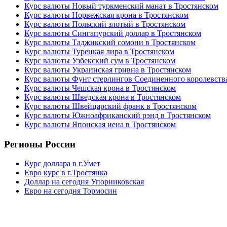
Курс валюты Новый туркменский манат в Тростянском
Курс валюты Норвежская крона в Тростянском
Курс валюты Польский злотый в Тростянском
Курс валюты Сингапурский доллар в Тростянском
Курс валюты Таджикский сомони в Тростянском
Курс валюты Турецкая лира в Тростянском
Курс валюты Узбекский сум в Тростянском
Курс валюты Украинская гривна в Тростянском
Курс валюты Фунт стерлингов Соединенного королевства
Курс валюты Чешская крона в Тростянском
Курс валюты Шведская крона в Тростянском
Курс валюты Швейцарский франк в Тростянском
Курс валюты Южноафриканский рэнд в Тростянском
Курс валюты Японская иена в Тростянском
Регионы России
Курс доллара в г.Умет
Евро курс в г.Тростянка
Доллар на сегодня Упорниковская
Евро на сегодня Тормосин