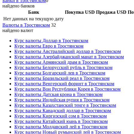
Банки в Тростянском
0
найдено банков
Банк
Покупка USD
Продажа USD
По
Нет данных на текущую дату
Валюты в Тростянском
32
найдено валют
Курс валюты Доллар в Тростянском
Курс валюты Евро в Тростянском
Курс валюты Австралийский доллар в Тростянском
Курс валюты Азербайджанский манат в Тростянском
Курс валюты Армянский драм в Тростянском
Курс валюты Белорусский рубль в Тростянском
Курс валюты Болгарский лев в Тростянском
Курс валюты Бразильский реал в Тростянском
Курс валюты Венгерский форинт в Тростянском
Курс валюты Вон Республики Корея в Тростянском
Курс валюты Датская крона в Тростянском
Курс валюты Индийская рупия в Тростянском
Курс валюты Казахстанский тенге в Тростянском
Курс валюты Канадский доллар в Тростянском
Курс валюты Киргизский сом в Тростянском
Курс валюты Китайский юань в Тростянском
Курс валюты Молдавский лей в Тростянском
Курс валюты Новый румынский лей в Тростянском