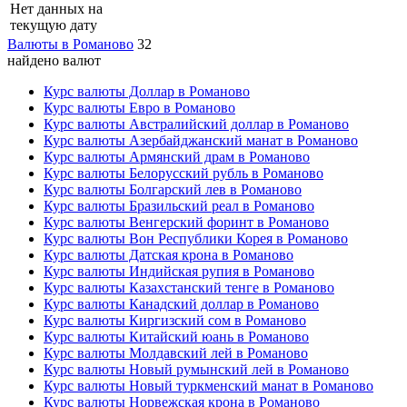
Нет данных на
текущую дату
Валюты в Романово
32
найдено валют
Курс валюты Доллар в Романово
Курс валюты Евро в Романово
Курс валюты Австралийский доллар в Романово
Курс валюты Азербайджанский манат в Романово
Курс валюты Армянский драм в Романово
Курс валюты Белорусский рубль в Романово
Курс валюты Болгарский лев в Романово
Курс валюты Бразильский реал в Романово
Курс валюты Венгерский форинт в Романово
Курс валюты Вон Республики Корея в Романово
Курс валюты Датская крона в Романово
Курс валюты Индийская рупия в Романово
Курс валюты Казахстанский тенге в Романово
Курс валюты Канадский доллар в Романово
Курс валюты Киргизский сом в Романово
Курс валюты Китайский юань в Романово
Курс валюты Молдавский лей в Романово
Курс валюты Новый румынский лей в Романово
Курс валюты Новый туркменский манат в Романово
Курс валюты Норвежская крона в Романово