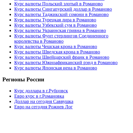
Курс валюты Польский злотый в Романово
Курс валюты Сингапурский доллар в Романово
Курс валюты Таджикский сомони в Романово
Курс валюты Турецкая лира в Романово
Курс валюты Узбекский сум в Романово
Курс валюты Украинская гривна в Романово
Курс валюты Фунт стерлингов Соединенного
королевства в Романово
Курс валюты Чешская крона в Романово
Курс валюты Шведская крона в Романово
Курс валюты Швейцарский франк в Романово
Курс валюты Южноафриканский рэнд в Романово
Курс валюты Японская иена в Романово
Регионы России
Курс доллара в г.Рубцовск
Евро курс в г.Романовка
Доллар на сегодня Саввушка
Евро на сегодня Рожнев Лог