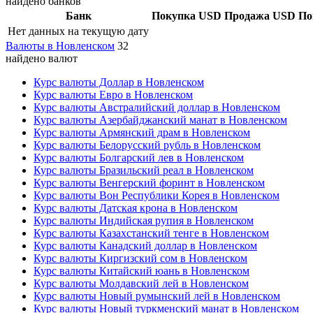
найдено банков
Банк
Покупка USD
Продажа USD
По
Нет данных на текущую дату
Валюты в Новленском
32
найдено валют
Курс валюты Доллар в Новленском
Курс валюты Евро в Новленском
Курс валюты Австралийский доллар в Новленском
Курс валюты Азербайджанский манат в Новленском
Курс валюты Армянский драм в Новленском
Курс валюты Белорусский рубль в Новленском
Курс валюты Болгарский лев в Новленском
Курс валюты Бразильский реал в Новленском
Курс валюты Венгерский форинт в Новленском
Курс валюты Вон Республики Корея в Новленском
Курс валюты Датская крона в Новленском
Курс валюты Индийская рупия в Новленском
Курс валюты Казахстанский тенге в Новленском
Курс валюты Канадский доллар в Новленском
Курс валюты Киргизский сом в Новленском
Курс валюты Китайский юань в Новленском
Курс валюты Молдавский лей в Новленском
Курс валюты Новый румынский лей в Новленском
Курс валюты Новый туркменский манат в Новленском