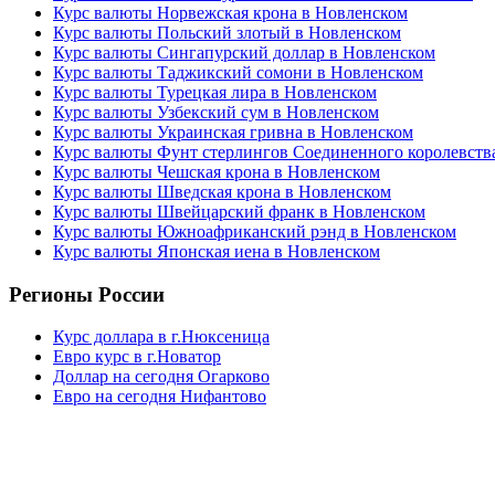
Курс валюты Норвежская крона в Новленском
Курс валюты Польский злотый в Новленском
Курс валюты Сингапурский доллар в Новленском
Курс валюты Таджикский сомони в Новленском
Курс валюты Турецкая лира в Новленском
Курс валюты Узбекский сум в Новленском
Курс валюты Украинская гривна в Новленском
Курс валюты Фунт стерлингов Соединенного королевств
Курс валюты Чешская крона в Новленском
Курс валюты Шведская крона в Новленском
Курс валюты Швейцарский франк в Новленском
Курс валюты Южноафриканский рэнд в Новленском
Курс валюты Японская иена в Новленском
Регионы России
Курс доллара в г.Нюксеница
Евро курс в г.Новатор
Доллар на сегодня Огарково
Евро на сегодня Нифантово