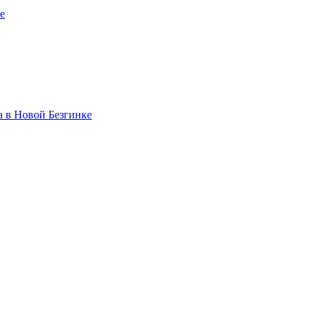
е
а в Новой Безгинке