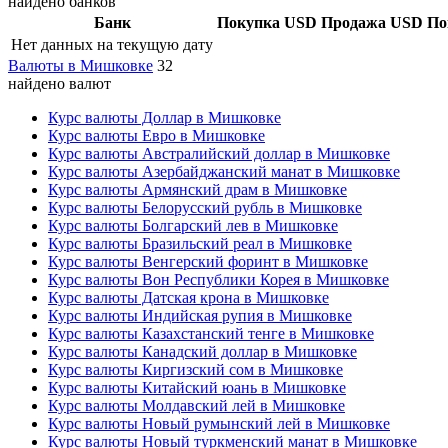
найдено банков
Банк
Покупка USD
Продажа USD
По
Нет данных на текущую дату
Валюты в Мишковке
32
найдено валют
Курс валюты Доллар в Мишковке
Курс валюты Евро в Мишковке
Курс валюты Австралийский доллар в Мишковке
Курс валюты Азербайджанский манат в Мишковке
Курс валюты Армянский драм в Мишковке
Курс валюты Белорусский рубль в Мишковке
Курс валюты Болгарский лев в Мишковке
Курс валюты Бразильский реал в Мишковке
Курс валюты Венгерский форинт в Мишковке
Курс валюты Вон Республики Корея в Мишковке
Курс валюты Датская крона в Мишковке
Курс валюты Индийская рупия в Мишковке
Курс валюты Казахстанский тенге в Мишковке
Курс валюты Канадский доллар в Мишковке
Курс валюты Киргизский сом в Мишковке
Курс валюты Китайский юань в Мишковке
Курс валюты Молдавский лей в Мишковке
Курс валюты Новый румынский лей в Мишковке
Курс валюты Новый туркменский манат в Мишковке