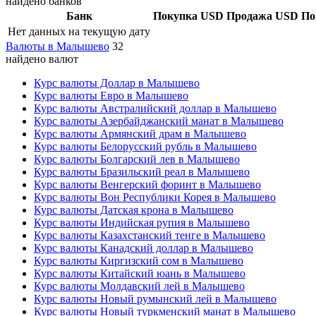
найдено банков
Банк
Покупка USD
Продажа USD
По
Нет данных на текущую дату
Валюты в Малышево
32
найдено валют
Курс валюты Доллар в Малышево
Курс валюты Евро в Малышево
Курс валюты Австралийский доллар в Малышево
Курс валюты Азербайджанский манат в Малышево
Курс валюты Армянский драм в Малышево
Курс валюты Белорусский рубль в Малышево
Курс валюты Болгарский лев в Малышево
Курс валюты Бразильский реал в Малышево
Курс валюты Венгерский форинт в Малышево
Курс валюты Вон Республики Корея в Малышево
Курс валюты Датская крона в Малышево
Курс валюты Индийская рупия в Малышево
Курс валюты Казахстанский тенге в Малышево
Курс валюты Канадский доллар в Малышево
Курс валюты Киргизский сом в Малышево
Курс валюты Китайский юань в Малышево
Курс валюты Молдавский лей в Малышево
Курс валюты Новый румынский лей в Малышево
Курс валюты Новый туркменский манат в Малышево