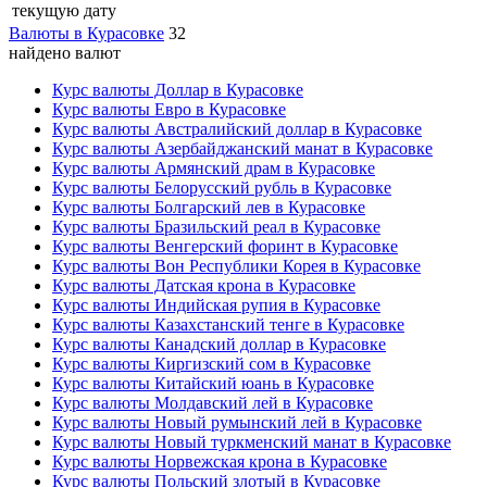
текущую дату
Валюты в Курасовке
32
найдено валют
Курс валюты Доллар в Курасовке
Курс валюты Евро в Курасовке
Курс валюты Австралийский доллар в Курасовке
Курс валюты Азербайджанский манат в Курасовке
Курс валюты Армянский драм в Курасовке
Курс валюты Белорусский рубль в Курасовке
Курс валюты Болгарский лев в Курасовке
Курс валюты Бразильский реал в Курасовке
Курс валюты Венгерский форинт в Курасовке
Курс валюты Вон Республики Корея в Курасовке
Курс валюты Датская крона в Курасовке
Курс валюты Индийская рупия в Курасовке
Курс валюты Казахстанский тенге в Курасовке
Курс валюты Канадский доллар в Курасовке
Курс валюты Киргизский сом в Курасовке
Курс валюты Китайский юань в Курасовке
Курс валюты Молдавский лей в Курасовке
Курс валюты Новый румынский лей в Курасовке
Курс валюты Новый туркменский манат в Курасовке
Курс валюты Норвежская крона в Курасовке
Курс валюты Польский злотый в Курасовке