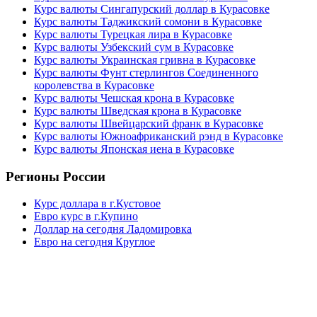
Курс валюты Сингапурский доллар в Курасовке
Курс валюты Таджикский сомони в Курасовке
Курс валюты Турецкая лира в Курасовке
Курс валюты Узбекский сум в Курасовке
Курс валюты Украинская гривна в Курасовке
Курс валюты Фунт стерлингов Соединенного
королевства в Курасовке
Курс валюты Чешская крона в Курасовке
Курс валюты Шведская крона в Курасовке
Курс валюты Швейцарский франк в Курасовке
Курс валюты Южноафриканский рэнд в Курасовке
Курс валюты Японская иена в Курасовке
Регионы России
Курс доллара в г.Кустовое
Евро курс в г.Купино
Доллар на сегодня Ладомировка
Евро на сегодня Круглое