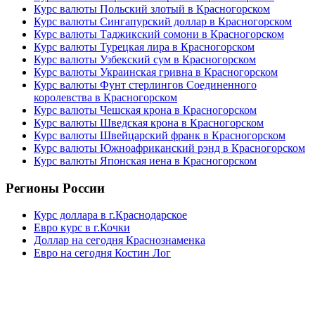
Курс валюты Польский злотый в Красногорском
Курс валюты Сингапурский доллар в Красногорском
Курс валюты Таджикский сомони в Красногорском
Курс валюты Турецкая лира в Красногорском
Курс валюты Узбекский сум в Красногорском
Курс валюты Украинская гривна в Красногорском
Курс валюты Фунт стерлингов Соединенного
королевства в Красногорском
Курс валюты Чешская крона в Красногорском
Курс валюты Шведская крона в Красногорском
Курс валюты Швейцарский франк в Красногорском
Курс валюты Южноафриканский рэнд в Красногорском
Курс валюты Японская иена в Красногорском
Регионы России
Курс доллара в г.Краснодарское
Евро курс в г.Кочки
Доллар на сегодня Краснознаменка
Евро на сегодня Костин Лог