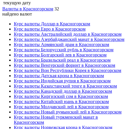
текущую дату
Валюты в Красногорском
32
найдено валют
Курс валюты Доллар в Красногорском
Курс валюты Евро в Красногорском
Курс валюты Австралийский доллар в Красногорском
Курс валюты Азербайджанский манат в Красногорском
Курс валюты Армянский драм в Красногорском
Курс валюты Белорусский рубль в Красногорском
Курс валюты Болгарский лев в Красногорском
Курс валюты Бразильский реал в Красногорском
Курс валюты Венгерский форинт в Красногорском
Курс валюты Вон Республики Корея в Красногорском
Курс валюты Датская крона в Красногорском
Курс валюты Индийская рупия в Красногорском
Курс валюты Казахстанский тенге в Красногорском
Курс валюты Канадский доллар в Красногорском
Курс валюты Киргизский сом в Красногорском
Курс валюты Китайский юань в Красногорском
Курс валюты Молдавский лей в Красногорском
Курс валюты Новый румынский лей в Красногорском
Курс валюты Новый туркменский манат в
Красногорском
Курс валюты Норвежская крона в Красногорском