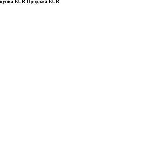
купка EUR
Продажа EUR