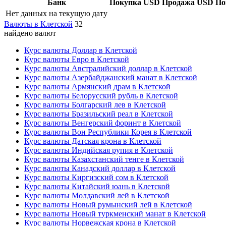
Банк
Покупка USD
Продажа USD
По
Нет данных на текущую дату
Валюты в Клетской
32
найдено валют
Курс валюты Доллар в Клетской
Курс валюты Евро в Клетской
Курс валюты Австралийский доллар в Клетской
Курс валюты Азербайджанский манат в Клетской
Курс валюты Армянский драм в Клетской
Курс валюты Белорусский рубль в Клетской
Курс валюты Болгарский лев в Клетской
Курс валюты Бразильский реал в Клетской
Курс валюты Венгерский форинт в Клетской
Курс валюты Вон Республики Корея в Клетской
Курс валюты Датская крона в Клетской
Курс валюты Индийская рупия в Клетской
Курс валюты Казахстанский тенге в Клетской
Курс валюты Канадский доллар в Клетской
Курс валюты Киргизский сом в Клетской
Курс валюты Китайский юань в Клетской
Курс валюты Молдавский лей в Клетской
Курс валюты Новый румынский лей в Клетской
Курс валюты Новый туркменский манат в Клетской
Курс валюты Норвежская крона в Клетской