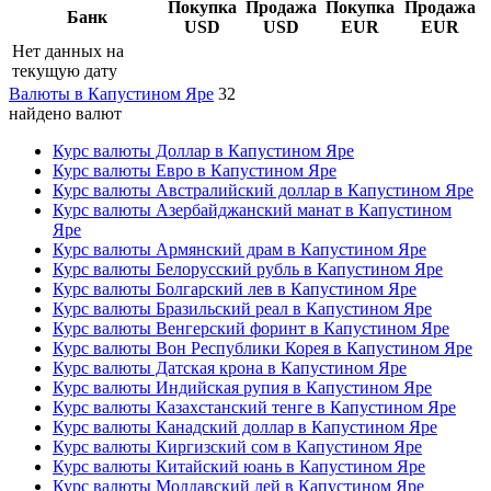
Покупка
Продажа
Покупка
Продажа
Банк
USD
USD
EUR
EUR
Нет данных на
текущую дату
Валюты в Капустином Яре
32
найдено валют
Курс валюты Доллар в Капустином Яре
Курс валюты Евро в Капустином Яре
Курс валюты Австралийский доллар в Капустином Яре
Курс валюты Азербайджанский манат в Капустином
Яре
Курс валюты Армянский драм в Капустином Яре
Курс валюты Белорусский рубль в Капустином Яре
Курс валюты Болгарский лев в Капустином Яре
Курс валюты Бразильский реал в Капустином Яре
Курс валюты Венгерский форинт в Капустином Яре
Курс валюты Вон Республики Корея в Капустином Яре
Курс валюты Датская крона в Капустином Яре
Курс валюты Индийская рупия в Капустином Яре
Курс валюты Казахстанский тенге в Капустином Яре
Курс валюты Канадский доллар в Капустином Яре
Курс валюты Киргизский сом в Капустином Яре
Курс валюты Китайский юань в Капустином Яре
Курс валюты Молдавский лей в Капустином Яре