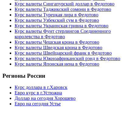
Курс валюты Сингапурский доллар в Федотово
Курс валюты Таджикский сомони в Федотово
Курс валюты Турецкая лира в Федотово
Курс валюты Узбекский сум в Федотово
Курс валюты Украинская гривна в Федотово
Курс валюты Фунт стерлингов Соединенного
королевства в Федотово
Курс валюты Чешская крона в Федотово
Курс валюты Шведская крона в Федотово
Курс валюты Швейцарский франк в Федотово
Курс валюты Южноафриканский рэнд в Федотово
Курс валюты Японская иена в Федотово
Регионы России
Курс доллара в г.Харовск
Евро курс в г.Устюжна
Доллар на сегодня Хорошево
Евро на сегодня Устье