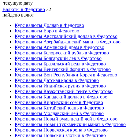
текущую дату
Валюты в Федотово
32
найдено валют
Курс валюты Доллар в Федотово
Курс валюты Евро в Федотово
Курс валюты Австралийский доллар в Федотово
Курс валюты Азербайджанский манат в Федотово
Курс валюты Армянский драм в Федотово
Курс валюты Белорусский рубль в Федотово
Курс валюты Болгарский лев в Федотово
Курс валюты Бразильский реал в Федотово
Курс валюты Венгерский форинт в Федотово
Курс валюты Вон Республики Корея в Федотово
Курс валюты Датская крона в Федотово
Курс валюты Индийская рупия в Федотово
Курс валюты Казахстанский тенге в Федотово
Курс валюты Канадский доллар в Федотово
Курс валюты Киргизский сом в Федотово
Курс валюты Китайский юань в Федотово
Курс валюты Молдавский лей в Федотово
Курс валюты Новый румынский лей в Федотово
Курс валюты Новый туркменский манат в Федотово
Курс валюты Норвежская крона в Федотово
Курс валюты Польский злотый в Федотово