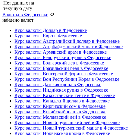
Нет данных на
текущую дату
Валюты в Федосеевке
32
найдено валют
Курс валюты Доллар в Федосеевке
Курс валюты Евро в Федосеевке
Курс валюты Австралийский доллар в Федосеевке
Курс валюты Азербайджанский манат в Федосеевке
Курс валюты Армянский драм в Федосеевке
Курс валюты Белорусский рубль в Федосеевке
Курс валюты Болгарский лев в Федосеевке
Курс валюты Бразильский реал в Федосеевке
Курс валюты Венгерский форинт в Федосеевке
Курс валюты Вон Республики Корея в Федосеевке
Курс валюты Датская крона в Федосеевке
Курс валюты Индийская рупия в Федосеевке
Курс валюты Казахстанский тенге в Федосеевке
Курс валюты Канадский доллар в Федосеевке
Курс валюты Киргизский сом в Федосеевке
Курс валюты Китайский юань в Федосеевке
Курс валюты Молдавский лей в Федосеевке
Курс валюты Новый румынский лей в Федосеевке
Курс валюты Новый туркменский манат в Федосеевке
Курс валюты Норвежская крона в Федосеевке