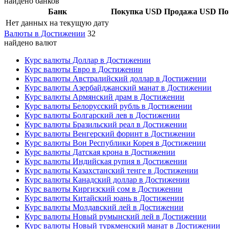
найдено банков
Банк
Покупка USD
Продажа USD
По
Нет данных на текущую дату
Валюты в Достижении
32
найдено валют
Курс валюты Доллар в Достижении
Курс валюты Евро в Достижении
Курс валюты Австралийский доллар в Достижении
Курс валюты Азербайджанский манат в Достижении
Курс валюты Армянский драм в Достижении
Курс валюты Белорусский рубль в Достижении
Курс валюты Болгарский лев в Достижении
Курс валюты Бразильский реал в Достижении
Курс валюты Венгерский форинт в Достижении
Курс валюты Вон Республики Корея в Достижении
Курс валюты Датская крона в Достижении
Курс валюты Индийская рупия в Достижении
Курс валюты Казахстанский тенге в Достижении
Курс валюты Канадский доллар в Достижении
Курс валюты Киргизский сом в Достижении
Курс валюты Китайский юань в Достижении
Курс валюты Молдавский лей в Достижении
Курс валюты Новый румынский лей в Достижении
Курс валюты Новый туркменский манат в Достижении