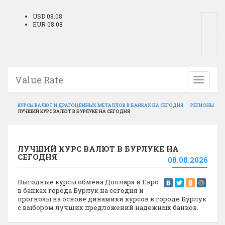
USD 08.08
EUR 08.08
Value Rate
Toggle
navigati
КУРСЫ ВАЛЮТ И ДРАГОЦЕННЫХ МЕТАЛЛОВ В БАНКАХ НА СЕГОДНЯ
РЕГИОНЫ
ЛУЧШИЙ КУРС ВАЛЮТ В БУРЛУКЕ НА СЕГОДНЯ
ЛУЧШИЙ КУРС ВАЛЮТ В БУРЛУКЕ НА
СЕГОДНЯ
08.08.2026
Выгодные курсы обмена Доллара и Евро
в банках города Бурлук на сегодня и
прогнозы на основе динамики курсов в городе Бурлук
с выбором лучших предложений надежных банков.