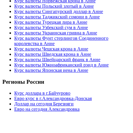
Курс валюты Норвежская крона в Анне
Курс валюты Польский злотый в Анне
Курс валюты Сингапурский доллар в Анне
Курс валюты Таджикский сомони в Анне
Курс валюты Турецкая лира в Анне
Курс валюты Узбекский сум в Анне
Курс валюты Украинская гривна в Анне
Курс валюты Фунт стерлингов Соединенного
королевства в Анне
Курс валюты Чешская крона в Анне
Курс валюты Шведская крона в Анне
Курс валюты Швейцарский франк в Анне
Курс валюты Южноафриканский рэнд в Анне
Курс валюты Японская иена в Анне
Регионы России
Курс доллара в г.Байчурово
Евро курс в г.Александровка-Донская
Доллар на сегодня Березняги
Евро на сегодня Александровка