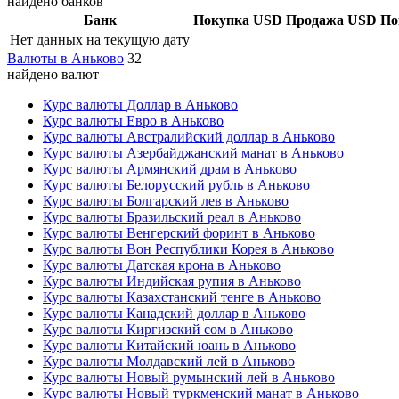
найдено банков
Банк
Покупка USD
Продажа USD
По
Нет данных на текущую дату
Валюты в Аньково
32
найдено валют
Курс валюты Доллар в Аньково
Курс валюты Евро в Аньково
Курс валюты Австралийский доллар в Аньково
Курс валюты Азербайджанский манат в Аньково
Курс валюты Армянский драм в Аньково
Курс валюты Белорусский рубль в Аньково
Курс валюты Болгарский лев в Аньково
Курс валюты Бразильский реал в Аньково
Курс валюты Венгерский форинт в Аньково
Курс валюты Вон Республики Корея в Аньково
Курс валюты Датская крона в Аньково
Курс валюты Индийская рупия в Аньково
Курс валюты Казахстанский тенге в Аньково
Курс валюты Канадский доллар в Аньково
Курс валюты Киргизский сом в Аньково
Курс валюты Китайский юань в Аньково
Курс валюты Молдавский лей в Аньково
Курс валюты Новый румынский лей в Аньково
Курс валюты Новый туркменский манат в Аньково